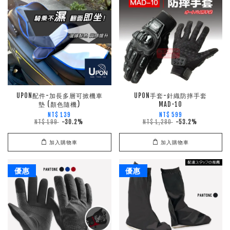
UPON配件-加長多層可掀機車
UPON手套-針織防摔手套
墊 (顏色隨機)
MAD-10
NT$ 139
NT$ 599
NT$ 199
-30.2%
NT$ 1,280
-53.2%
加入購物車
加入購物車
優惠
優惠