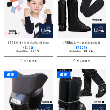
UPON配件-兒童涼感防曬袖套
UPON雨衣-炫動高筒防雨鞋
NT$ 139
NT$ 229
NT$ 290
-52.1%
NT$ 590
-61.2%
加入購物車
加入購物車
優惠
優惠