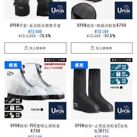
UPON手套-反光防水禦寒手套
UPON雨衣-簡易式鞋套R709
NT$ 690
NT$ 169
NT$ 2,980
-76.8%
NT$ 399
-57.6%
加入購物車
加入購物車
優惠
優惠
UPON雨衣-PVC透明止滑鞋套
UPON雨衣-止滑反光鞋套(加長
R708
型)R711