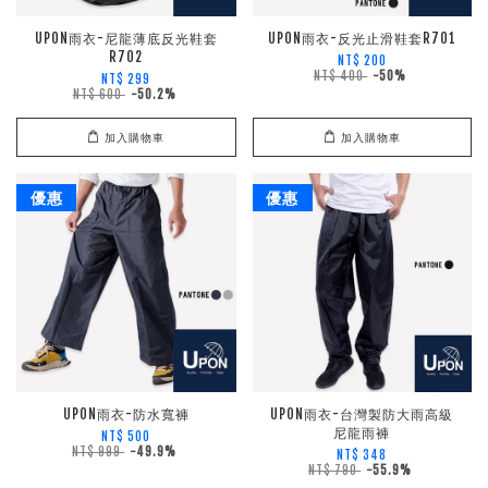
UPON雨衣-尼龍薄底反光鞋套
UPON雨衣-反光止滑鞋套R701
R702
NT$ 200
NT$ 400
-50%
NT$ 299
NT$ 600
-50.2%
加入購物車
加入購物車
優惠
優惠
UPON雨衣-防水寬褲
UPON雨衣-台灣製防大雨高級
尼龍雨褲
NT$ 500
NT$ 999
-49.9%
NT$ 348
NT$ 790
-55.9%