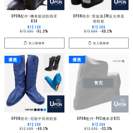
UPON配件-機車龍頭防雨罩
UPON雨衣-黑旋風3M反光厚底
R24
雨鞋套
NT$ 190
NT$ 399
NT$ 390
-51.3%
NT$ 999
-60.1%
加入購物車
加入購物車
優惠
優惠
售完
UPON雨衣-尼龍中筒雨鞋套
UPON配件-PVC機車罩R21
NT$ 299
NT$ 399
NT$ 499
-40.1%
NT$ 600
-33.5%