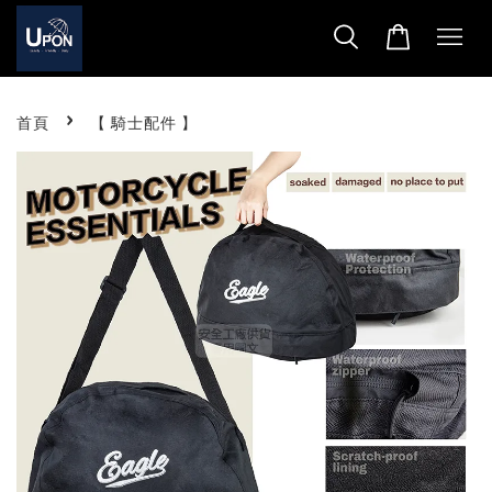
›
首頁
【 騎士配件 】