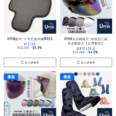
UPON配件-十字竹炭內襯M003
UPON安全帽鏡片-加長型三釦
安全帽鏡片【台灣製造】
NT$ 159
NT$ 250
-36.4%
從
起
NT$ 138
NT$ 390
-64.6%
加入購物車
加入購物車
優惠
優惠