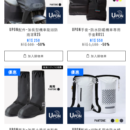
UPON配件-加長型機車龍頭防
UPON手套-防水防暖機車專用
雨罩R25
手套R011
NT$ 250
NT$ 550
NT$ 500
-50%
NT$ 1,100
-50%
加入購物車
加入購物車
優惠
優惠
UPON雨衣-加厚止滑反光鞋套
UPON配件-頑咖多用途防水桶