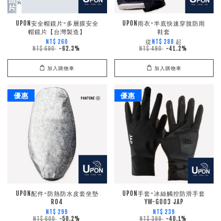
UPON安全帽鏡片-多層膜安全
UPON雨衣-半底快速穿脫防雨
帽鏡片【台灣製造】
鞋套
從
起
NT$ 260
NT$ 288
NT$ 690
-62.3%
NT$ 490
-41.2%
加入購物車
加入購物車
優惠
優惠
UPON配件-防熱防水皮套坐墊
UPON手套-冰絲觸控防滑手套
R04
YW-G003 JAP
NT$ 299
NT$ 239
NT$ 600
-50.2%
NT$ 399
-40.1%