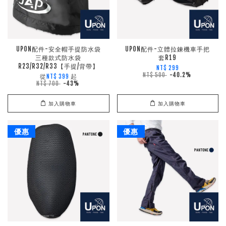
UPON配件-安全帽手提防水袋
UPON配件-立體拉鍊機車手把
三種款式防水袋
套R19
R23/R32/R33【手提/背帶】
NT$ 299
NT$ 500
-40.2%
從
起
NT$ 399
NT$ 700
-43%
加入購物車
加入購物車
優惠
優惠