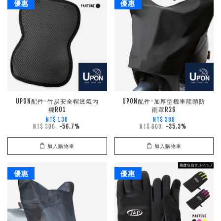
優惠
優惠
UPON配件-竹炭安全帽透氣內
UPON配件-加厚型機車龍頭防
襯R01
雨罩R26
NT$ 130
NT$ 388
NT$ 300
-56.7%
NT$ 600
-35.3%
加入購物車
加入購物車
優惠
優惠