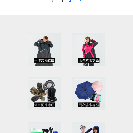
←
1
2
→