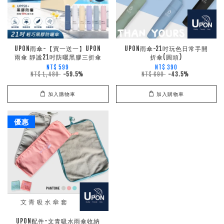
UPON雨傘-【買一送一】UPON
UPON雨傘-21吋玩色日常手開
雨傘 靜謐21吋防曬黑膠三折傘
折傘(圓頭)
NT$ 599
NT$ 390
NT$ 1,480
-59.5%
NT$ 690
-43.5%
加入購物車
加入購物車
優惠
UPON配件-文青吸水雨傘收納