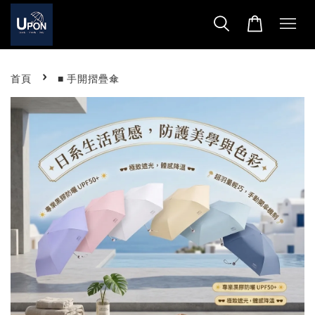
›
首頁
■ 手開摺疊傘