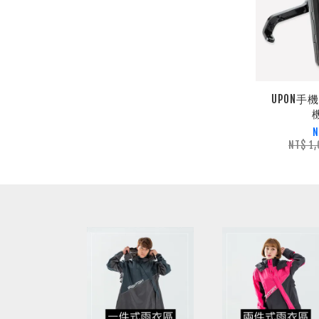
UPON手
N
NT$ 1