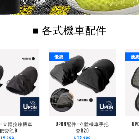
■ 各式機車配件
優惠
優
件-立體拉鍊機車
UPON配件-立體機車手把
U
把套R19
套R20
T$ 299
NT$ 288