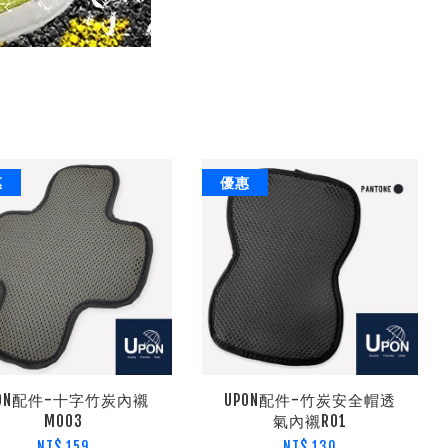
惠
優惠
PON配件-十字竹炭內襯
UPON配件-竹炭安全帽透
M003
氣內襯R01
NT$ 159
NT$ 130