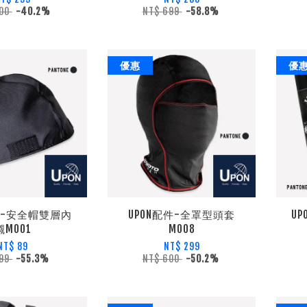
500
-40.2%
NT$ 699
-58.8%
優惠
優
件-安全帽雙層內
UPON配件-全罩型頭套
U
襯M001
M008
NT$ 89
NT$ 299
199
-55.3%
NT$ 600
-50.2%