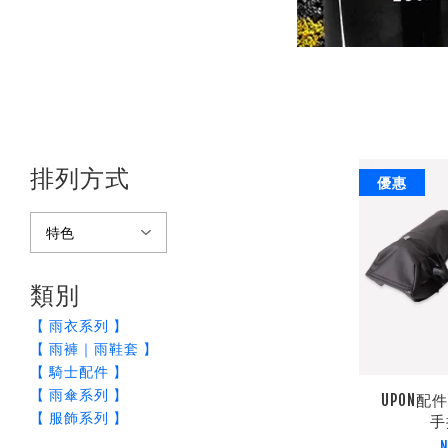
排列方式
優惠
類別
【 雨衣系列 】
【 雨褲｜雨鞋套 】
【 騎士配件 】
【 雨傘系列 】
UPON配
【 服飾系列 】
手
N