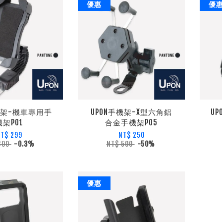
優惠
優
機架-機車專用手
UPON手機架-X型六角鋁
U
機架P01
合金手機架P05
T$ 299
NT$ 250
300
-0.3%
NT$ 500
-50%
優惠