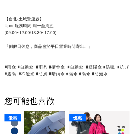
【台北-土城營運處】
Upon服務時間:周一至周五
(09:00~12:00/13:30~17:00)
『例假日休息，商品會於平日營業時間寄出。』
#雨傘 #自動傘 #雨具 #摺疊傘 #自動傘 #遮陽傘 #防曬 #抗uv
#遮陽 #不透光 #防風 #晴雨傘 #陽傘 #陽傘 #防潑水
您可能也喜歡
優惠
優惠