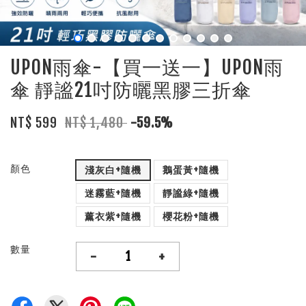
UPON雨傘-【買一送一】UPON雨
傘 靜謐21吋防曬黑膠三折傘
NT$ 599
NT$ 1,480
-59.5%
顏色
淺灰白+隨機
鵝蛋黃+隨機
迷霧藍+隨機
靜謐綠+隨機
薰衣紫+隨機
櫻花粉+隨機
數量
-
+