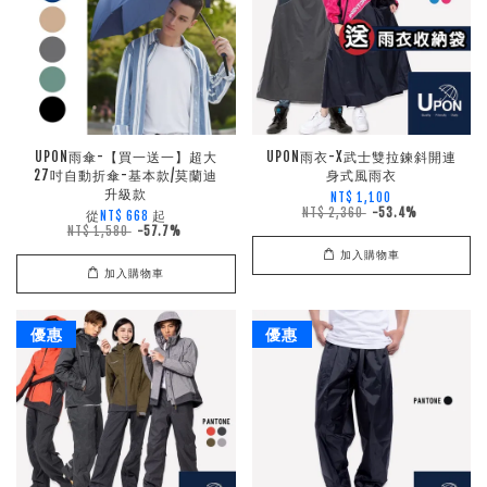
UPON雨傘-【買一送一】超大
UPON雨衣-X武士雙拉鍊斜開連
27吋自動折傘-基本款/莫蘭迪
身式風雨衣
升級款
NT$ 1,100
NT$ 2,360
-53.4%
從
起
NT$ 668
NT$ 1,580
-57.7%
加入購物車
加入購物車
優惠
優惠