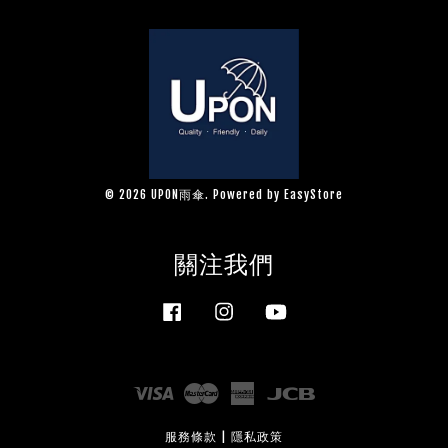
© 2026 UPON雨傘. Powered by
EasyStore
關注我們
Facebook
Instagram
YouTube
Visa
Master
American
JCB
Express
服務條款
|
隱私政策