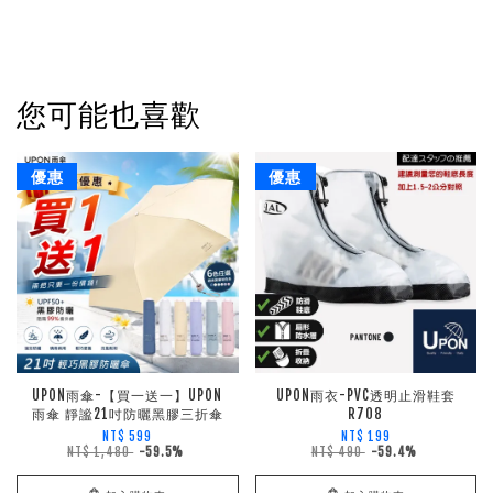
您可能也喜歡
優惠
優惠
UPON雨傘-【買一送一】UPON
UPON雨衣-PVC透明止滑鞋套
雨傘 靜謐21吋防曬黑膠三折傘
R708
NT$ 599
NT$ 199
NT$ 1,480
-59.5%
NT$ 490
-59.4%