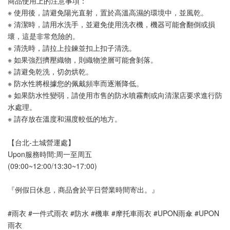
商品使用上的注意事項：
※ 使用後，請避免陽光直射，置於高溫高濕的環境中，並風乾。
※ 清潔時，請用水洗手，並避免使用洗衣機，機器可能會翻倒或損
壞，這是非常危險的。
※ 清洗時，請拉上拉鍊並扣上扣子清洗。
※ 如果強烈擠壓織物，則織物塗層可能會剝落。
※ 請避免乾洗，切勿烘乾。
※ 防水性將根據您的佩戴頻率而逐漸降低。
※ 如果防水性變弱，請使用市售的防水噴霧劑或向清潔店要求進行防
水處理。
※ 請存放在溫度和濕度較低的地方。
【台北-土城營運處】
Upon服務時間:周一至周五
(09:00~12:00/13:30~17:00)
『例假日休息，商品會於平日營業時間寄出。』
#雨衣 #一件式雨衣 #防水 #機車 #摩托車雨衣 #UPON雨傘 #UPON
雨衣