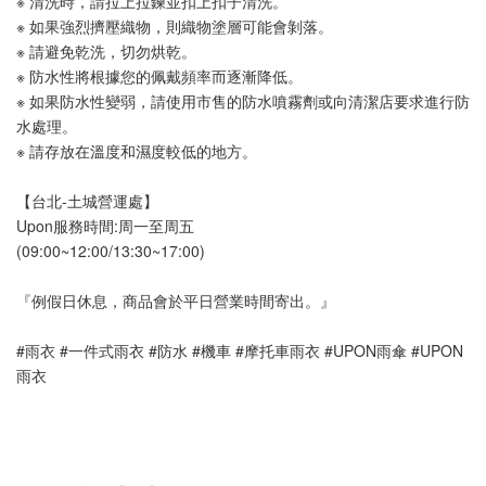
※ 清洗時，請拉上拉鍊並扣上扣子清洗。
※ 如果強烈擠壓織物，則織物塗層可能會剝落。
※ 請避免乾洗，切勿烘乾。
※ 防水性將根據您的佩戴頻率而逐漸降低。
※ 如果防水性變弱，請使用市售的防水噴霧劑或向清潔店要求進行防
水處理。
※ 請存放在溫度和濕度較低的地方。
【台北-土城營運處】
Upon服務時間:周一至周五
(09:00~12:00/13:30~17:00)
『例假日休息，商品會於平日營業時間寄出。』
#雨衣 #一件式雨衣 #防水 #機車 #摩托車雨衣 #UPON雨傘 #UPON
雨衣