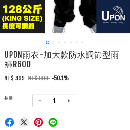
UPON雨衣-加大款防水調節型雨
褲R600
NT$ 499
NT$ 999
-50.1%
數量
-
+