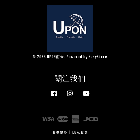
© 2026 UPON雨傘. Powered by
EasyStore
關注我們
Facebook
Instagram
YouTube
Visa
Master
American
JCB
Express
服務條款
|
隱私政策