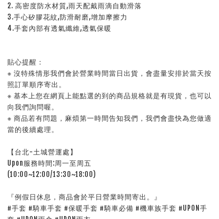
2. 高密度防水材質,雨天配戴雨滴自動滑落
3.手心矽膠花紋,防滑耐磨,增加摩擦力
4.手套內部有透氣纖維,透氣保暖
貼心提醒：
※ 沒特殊情形我們會於營業時間當日出貨，會盡量安排於當天按
照訂單順序寄出。
※ 基本上您在網頁上能點選的到的商品規格就是有現貨，也可以
向我們詢問喔。
※ 商品若有問題，麻煩第一時間告知我們，我們會盡快為您做適
當的後續處理。
【台北-土城營運處】
Upon服務時間:周一至周五
(10:00~12:00/13:30~18:00)
『例假日休息，商品會於平日營業時間寄出。』
#手套 #騎車手套 #保暖手套 #騎車必備 #機車族手套 #UPON手