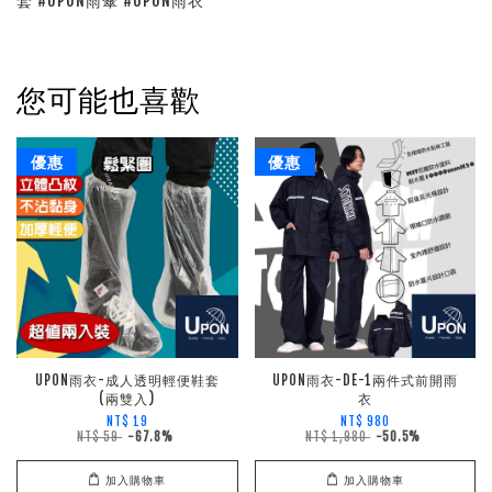
套 #UPON雨傘 #UPON雨衣
您可能也喜歡
優惠
優惠
UPON雨衣-成人透明輕便鞋套
UPON雨衣-DE-1兩件式前開雨
(兩雙入)
衣
NT$ 19
NT$ 980
NT$ 59
-67.8%
NT$ 1,980
-50.5%
加入購物車
加入購物車