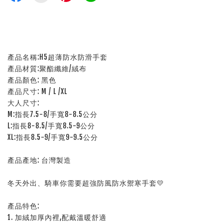
產品名稱:H5超薄防水防滑手套
產品材質:聚酯纖維/絨布
產品顏色: 黑色
產品尺寸: M / L /XL
大人尺寸:
M:指長7.5-8/手寬8-8.5公分
L:指長8-8.5/手寬8.5-9公分
XL:指長8.5-9/手寬9-9.5公分
產品產地: 台灣製造
冬天外出、騎車你需要超強防風防水禦寒手套💛
產品特色:
1. 加絨加厚內裡,配戴溫暖舒適