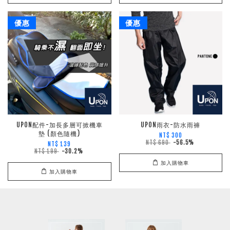
優惠
優惠
UPON配件-加長多層可掀機車
UPON雨衣-防水雨褲
墊 (顏色隨機)
NT$ 300
NT$ 690
-56.5%
NT$ 139
NT$ 199
-30.2%
加入購物車
加入購物車