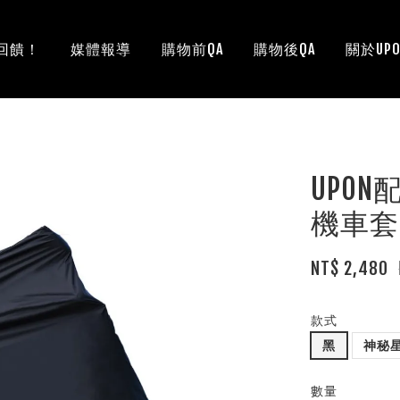
回饋！
媒體報導
購物前QA
購物後QA
關於UPO
UPON
機車套
NT$ 2,480
款式
黑
神秘
數量