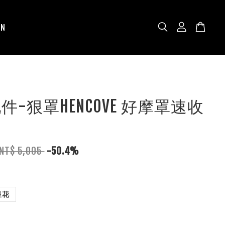
N
配件-狠罩HENCOVE 好摩罩速收
NT$ 5,005
-50.4%
星花