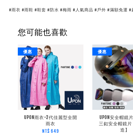
#雨衣 #雨鞋 #鞋套 #防水 #梅雨 #人氣商品 #戶外 #滿額免運 
您可能也喜歡
優惠
優惠
UPON雨衣-2代佳麗型全開
UPON安全帽鏡
雨衣
三釦安全帽鏡片
造】
NT$ 649