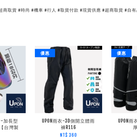
#超商取貨 #時尚 #機車 #行人 #取貨付款 #現貨供應 #超商取貨 #自
優惠
優惠
片-加長型
UPON雨衣-3D側開立體雨
UPON
【台灣製
褲R116
NT$ 360