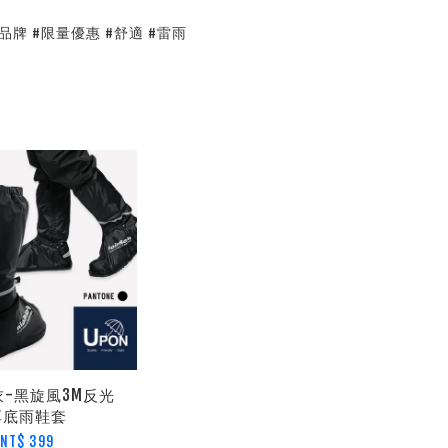
有品牌 #限量優惠 #舒適 #雷雨
雨衣-黑旋風3M反光
厚底雨鞋套
NT$ 399