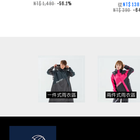
NT$ 1,480
-56.1%
從
NT$ 13
NT$ 390
-6