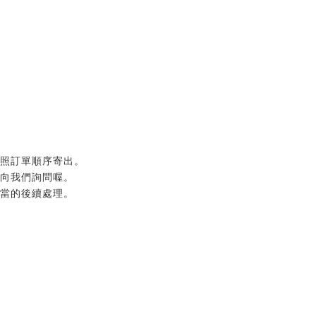
按照訂單順序寄出。
以向我們詢問喔。
適當的後續處理。