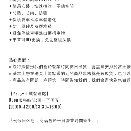
✦簡易安裝，快速捲收，不佔空間
✦防塵、防雨、防曬
✦保護愛車延緩車體老化
✦防止風砂及灰塵堆積
✦避免停放車輛進出磨損車體
✦車罩可DIY更換，免去整組汰換
貼心提醒：
※ 沒特殊情形我們會於營業時間當日出貨，會盡量安排於當天
※ 基本上您在網頁上能點選的到的商品規格就是有現貨，也可
※ 商品若有問題，麻煩第一時間告知我們，我們會盡快為您做
【台北-土城營運處】
Upon服務時間:周一至周五
(10:00~12:00/13:30~18:00)
『例假日休息，商品會於平日營業時間寄出。』