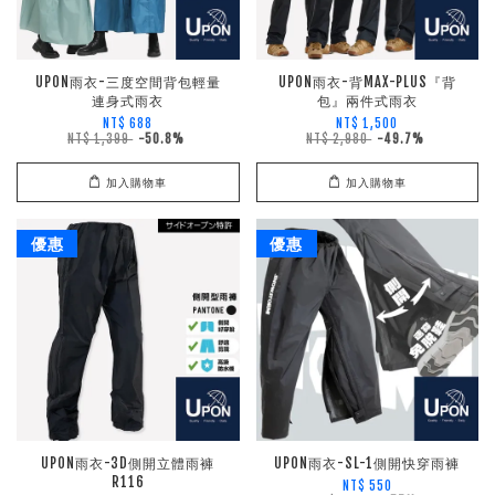
UPON雨衣-三度空間背包輕量
UPON雨衣-背MAX-PLUS『背
連身式雨衣
包』兩件式雨衣
NT$ 688
NT$ 1,500
NT$ 1,399
-50.8%
NT$ 2,980
-49.7%
加入購物車
加入購物車
優惠
優惠
UPON雨衣-3D側開立體雨褲
UPON雨衣-SL-1側開快穿雨褲
R116
NT$ 550