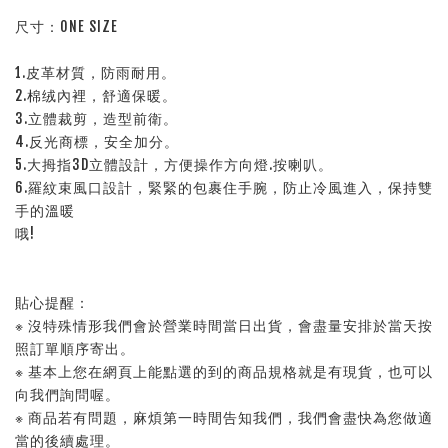
尺寸：ONE SIZE
1.皮革材質，防雨耐用。
2.棉绒內裡，舒適保暖。
3.立體裁剪，造型前衛。
4.反光商標，安全加分。
5.大拇指3D立體設計，方便操作方向燈.按喇叭。
6.羅紋束風口設計，緊緊的包裹住手腕，防止冷風進入，保持雙
手的溫暖
哦!
貼心提醒：
※ 沒特殊情形我們會於營業時間當日出貨，會盡量安排於當天按
照訂單順序寄出。
※ 基本上您在網頁上能點選的到的商品規格就是有現貨，也可以
向我們詢問喔。
※ 商品若有問題，麻煩第一時間告知我們，我們會盡快為您做適
當的後續處理。