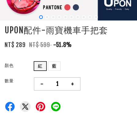
UPON配件-雨寶機車手把套
NT$ 289
NT$ 599
-51.8%
顏色
紅
藍
數量
-
+