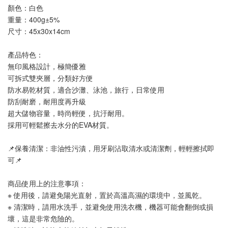
顏色：白色
重量：400g±5%
尺寸：45x30x14cm
產品特色：
無印風格設計，極簡優雅
可拆式雙夾層，分類好方便
防水易乾材質，適合沙灘、泳池，旅行，日常使用
防刮耐磨，耐用度再升級
超大儲物容量，時尚輕便，抗汙耐用。
採用可輕鬆擦去水分的EVA材質。
📌保養清潔：非油性污漬，用牙刷沾取清水或清潔劑，輕輕擦拭即
可📌
商品使用上的注意事項：
※ 使用後，請避免陽光直射，置於高溫高濕的環境中，並風乾。
※ 清潔時，請用水洗手，並避免使用洗衣機，機器可能會翻倒或損
壞，這是非常危險的。