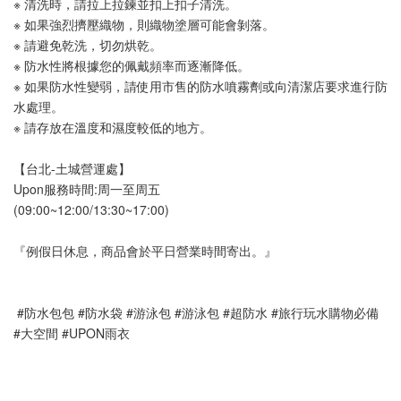
※ 清洗時，請拉上拉鍊並扣上扣子清洗。
※ 如果強烈擠壓織物，則織物塗層可能會剝落。
※ 請避免乾洗，切勿烘乾。
※ 防水性將根據您的佩戴頻率而逐漸降低。
※ 如果防水性變弱，請使用市售的防水噴霧劑或向清潔店要求進行防
水處理。
※ 請存放在溫度和濕度較低的地方。
【台北-土城營運處】
Upon服務時間:周一至周五
(09:00~12:00/13:30~17:00)
『例假日休息，商品會於平日營業時間寄出。』
 #防水包包 #防水袋 #游泳包 #游泳包 #超防水 #旅行玩水購物必備 
#大空間 #UPON雨衣