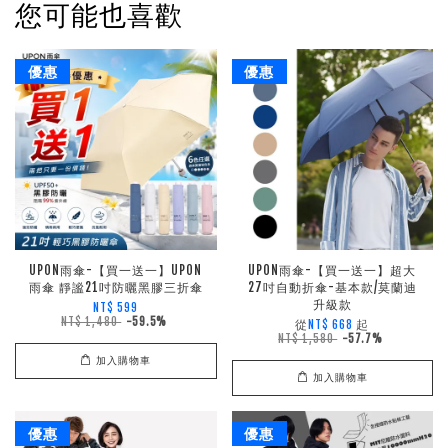
您可能也喜歡
優惠
優惠
UPON雨傘-【買一送一】UPON
UPON雨傘-【買一送一】超大
雨傘 靜謐21吋防曬黑膠三折傘
27吋自動折傘-基本款/莫蘭迪
升級款
NT$ 599
NT$ 1,480
-59.5%
從
起
NT$ 668
NT$ 1,580
-57.7%
加入購物車
加入購物車
優惠
優惠