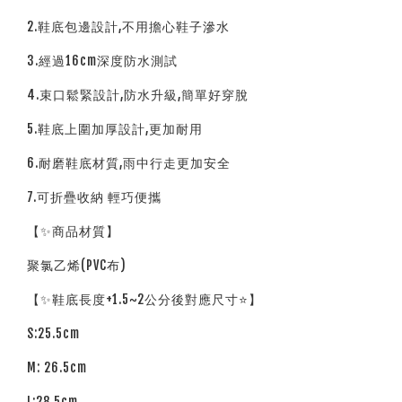
2.鞋底包邊設計,不用擔心鞋子滲水
3.經過16cm深度防水測試
4.束口鬆緊設計,防水升級,簡單好穿脫
5.鞋底上圍加厚設計,更加耐用
6.耐磨鞋底材質,雨中行走更加安全
7.可折疊收納 輕巧便攜
【✨商品材質】
聚氯乙烯(PVC布)
【✨鞋底長度+1.5~2公分後對應尺寸⭐】
S:25.5cm
M: 26.5cm
L:28.5cm