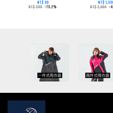
NT$ 99
NT$ 1,50
NT$ 399
-75.2%
NT$ 2,980
-