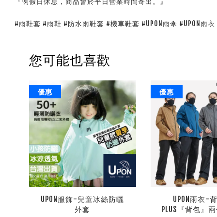
『例假日休息，商品會於平日營業時間寄出。』
#雨鞋套 #雨鞋 #防水雨鞋套 #機車鞋套 #UPON雨傘 #UPON雨衣
您可能也喜歡
優惠
優惠
UPON服飾-兒童冰絲防曬
UPON雨衣-背
外套
PLUS『背包』