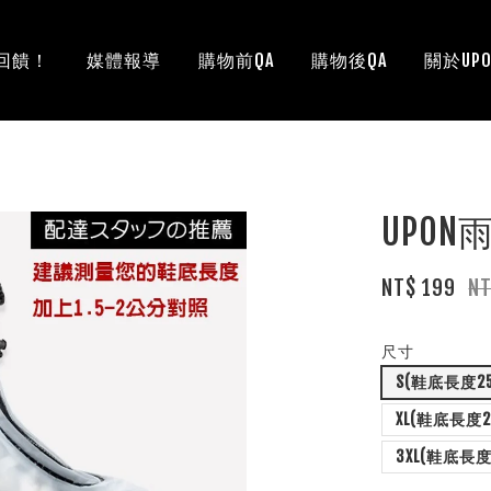
回饋！
媒體報導
購物前QA
購物後QA
關於UPO
UPON
NT$ 199
N
尺寸
S(鞋底長度25
XL(鞋底長度29
3XL(鞋底長度3