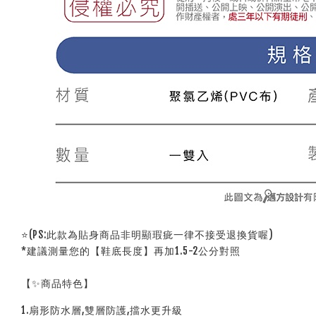
⭐(PS:此款為貼身商品非明顯瑕疵一律不接受退換貨喔)
*建議測量您的【鞋底長度】再加1.5-2公分對照
【✨商品特色】
1.扇形防水層,雙層防護,擋水更升級