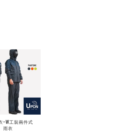
雨衣-W工裝兩件式
雨衣