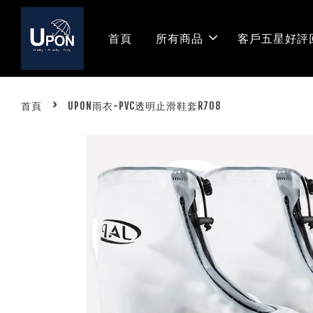
首頁
所有商品
客戶五星好評
›
首頁
UPON雨衣-PVC透明止滑鞋套R708