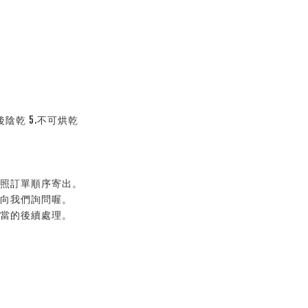
後陰乾 5.不可烘乾
按照訂單順序寄出。
以向我們詢問喔。
適當的後續處理。