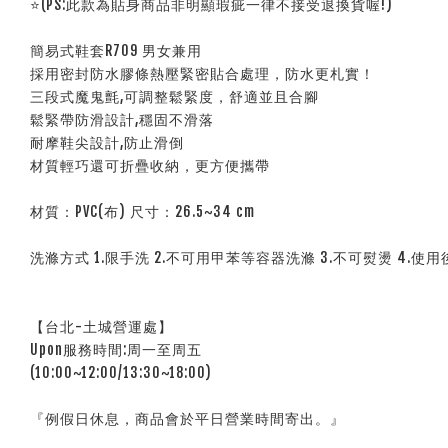
⭐(PS:此款為貼身商品非明顯瑕疵一律不接受退換貨喔!)
簡易式鞋套R709 男女兼用
採用密封防水膠條熱壓緊密貼合處理，防水更札實！
三段式魔鬼氈,可調整鬆緊度，舒適並且合腳
鬆緊帶防滑設計,穩固不滑落
耐摩鞋尖設計,防止滑倒
材質輕巧還可折疊收納，更方便攜帶
材質：PVC(布) 尺寸：26.5~34 cm
洗滌方式 1.限手洗 2.不可用甲苯等容器洗滌 3.不可熨燙 4.使用
【台北-土城營運處】
Upon服務時間:周一至周五
(10:00~12:00/13:30~18:00)
『例假日休息，商品會於平日營業時間寄出。』