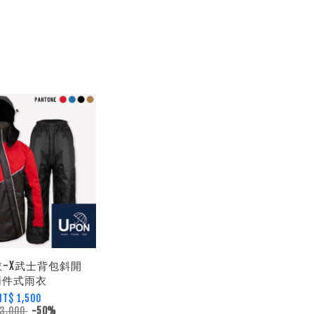
雨衣-X武士背包斜開
兩件式雨衣
NT$ 1,500
 3,000
-50%