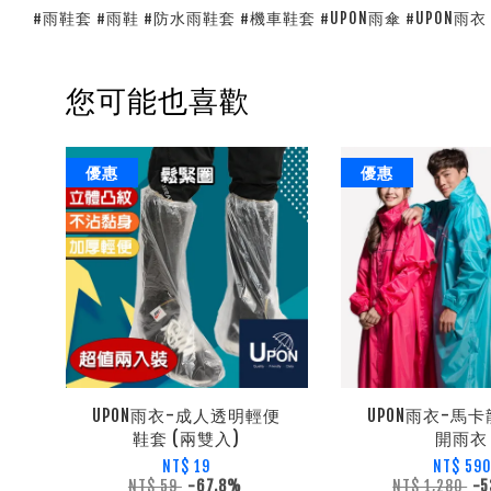
#雨鞋套 #雨鞋 #防水雨鞋套 #機車鞋套 #UPON雨傘 #UPON雨衣
您可能也喜歡
優惠
優惠
UPON雨衣-成人透明輕便
UPON雨衣-馬
鞋套 (兩雙入)
開雨衣
NT$ 19
NT$ 590
NT$ 59
-67.8%
NT$ 1,280
-5