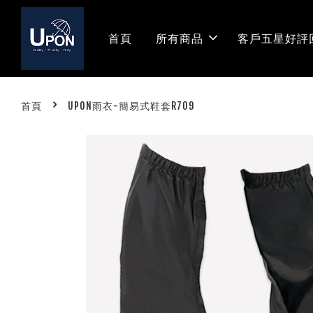
首頁
所有商品
客戶五星好評
›
首頁
UPON雨衣-簡易式鞋套R709