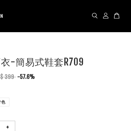
N
雨衣-簡易式鞋套R709
T$ 399
-57.6%
青色
+