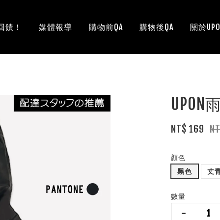
回饋！
媒體報導
購物前QA
購物後QA
關於UPO
UPON
NT$ 169
N
顏色
黑色
丈
數量
-