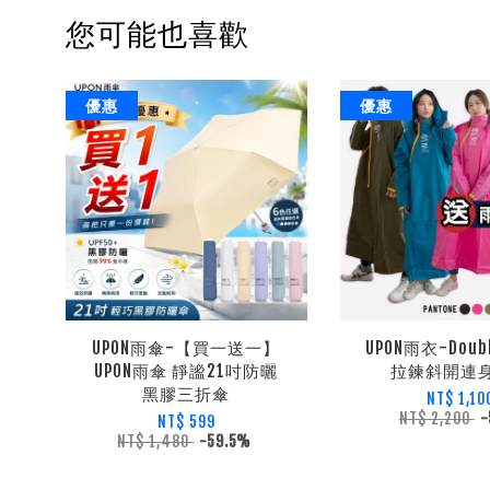
您可能也喜歡
優惠
優惠
UPON雨傘-【買一送一】
UPON雨衣-Dou
UPON雨傘 靜謐21吋防曬
拉鍊斜開連
黑膠三折傘
NT$ 1,10
NT$ 2,200
-
NT$ 599
NT$ 1,480
-59.5%