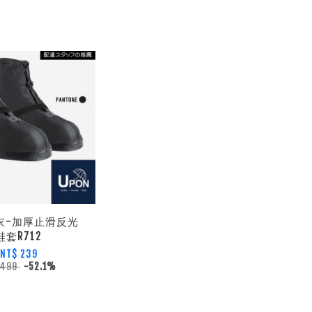
雨衣-加厚止滑反光
鞋套R712
NT$ 239
 499
-52.1%