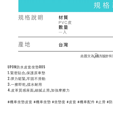
UPON防水皮套坐墊R05
1.緊密貼合,保護原車墊
2.彈力鬆緊,牢固不滑動
3.一擦即乾,擋水耐用
4.皮革質感座面,細膩止滑,加強摩擦力
#機車坐墊皮套 #機車坐墊 #坐墊套 #皮套 #機車配件 #止滑 #防