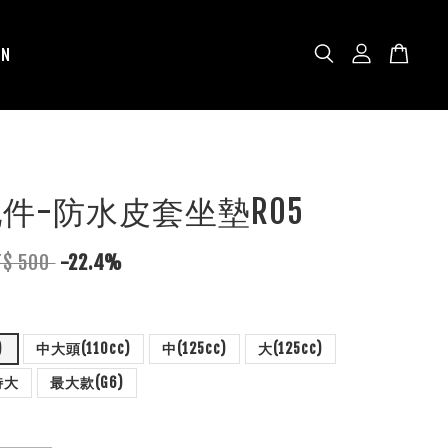
N
N配件-防水皮套坐墊R05
T$ 500
-22.4%
)
中大頭(110cc)
中(125cc)
大(125cc)
特大
最大款(G6)