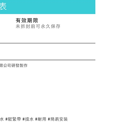
水 #鬆緊帶 #擋水 #耐用 #簡易安裝