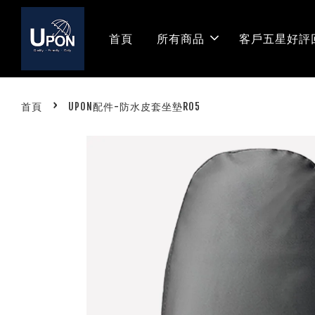
首頁
所有商品
客戶五星好評
›
首頁
UPON配件-防水皮套坐墊R05