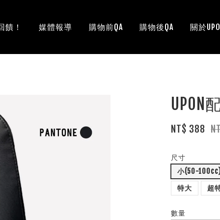
回饋！
媒體報導
購物前QA
購物後QA
關於UPO
UPO
NT$ 388
N
尺寸
小(50-100cc
特大
超
數量