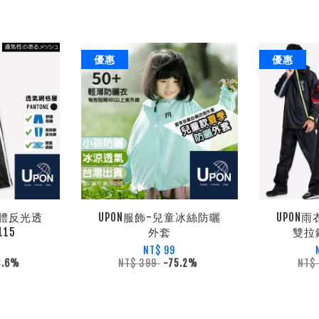
優惠
優惠
立體反光透
UPON服飾-兒童冰絲防曬
UPON雨
15
外套
雙拉
0
NT$ 99
3.6%
NT$ 399
-75.2%
NT$