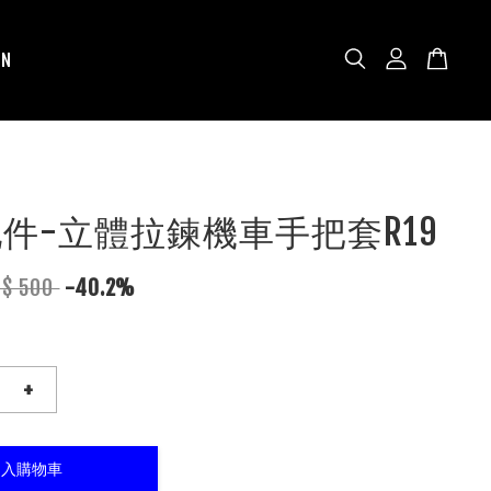
N
N配件-立體拉鍊機車手把套R19
T$ 500
-40.2%
+
加入購物車