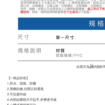
【✨商品特色】 
1.防水、擋風、防曬
2.塑鋼拉鍊,拉開立刻通風
3.可抗紫外線
4.內部結構熱天不貼手,舒爽更升級
5.一體式拇指套設計