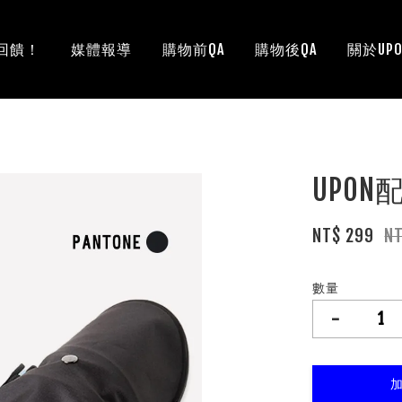
回饋！
媒體報導
購物前QA
購物後QA
關於UPO
UPO
NT$ 299
N
數量
-