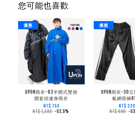
您可能也喜歡
優惠
優惠
UPON雨衣-R3半開式雙側
UPON雨衣-3D
開套頭連身雨衣
氣網雨褲R1
NT$ 750
NT$ 32
NT$ 1,580
-52.5%
NT$ 690
-5