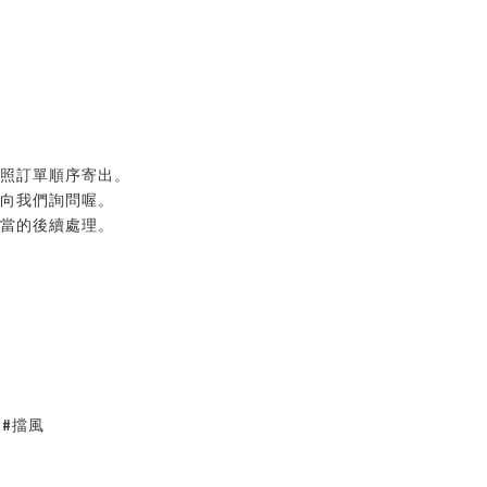
按照訂單順序寄出。
以向我們詢問喔。
適當的後續處理。
 #擋風