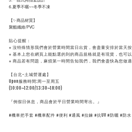
6.夏季不曬~~冬季不凍
【✨商品材質】
聚酯纖維/PVC
貼心提醒：
※ 沒特殊情形我們會於營業時間當日出貨，會盡量安排於當天
※ 基本上您在網頁上能點選的到的商品規格就是有現貨，也可
※ 商品若有問題，麻煩第一時間告知我們，我們會盡快為您做
【台北-土城營運處】
Upon服務時間:周一至周五
(10:00~12:00/13:30~18:00)
『例假日休息，商品會於平日營業時間寄出。』
#機車把手套 #機車配件 #便利 #通風 #拉鍊 #抗UV #防曬 #防水