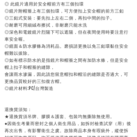
◎ 此鏡片適用於安全帽前方有三個扣環
◎鏡片附帽簷上有三個扣環，可方便扣上安全帽的前方三釦
◎三釦式安裝：要先扣上左右二側，再扣中間的扣子。
◎耐磨可用細絨布擦拭，非耐磨只能水洗
◎深色和電鍍鏡片烈陽下可以遮陽，但在夜間使用時要注意行
車安全喔。
◎鏡面＆防水膠條為消耗品。磨損請更換以免三釦環黏住安全
帽難以拔除。
◎如有標示防水的是指鏡片和帽簷之間有加防水條，但是安全
帽上扣子和帽簷的縫隙，
會讓雨水滲漏，因此請您留意帽扣和帽沿的縫隙是否過大，可
更換品質較好的三扣復古帽。
◎鏡片材料:PC/台灣製造
退換貨須知：
★退換貨須吊牌、膠膜＆護套、包裝均無撕除無使用。
●因衛生考量而密封之個人衛生用品，如拆封檢查試穿（用）後
再次出售，有影響衛生之虞。故除商品本身有瑕疵外，縱使拆