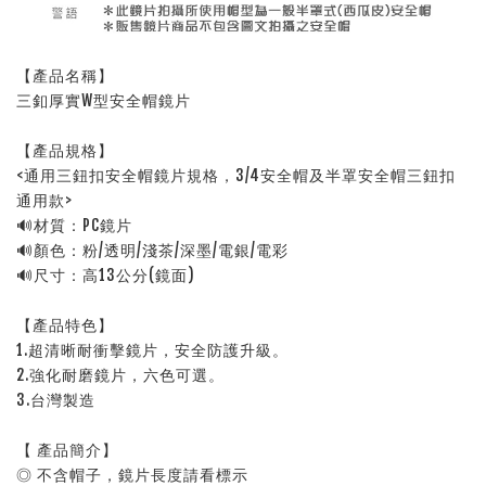
【產品名稱】
三釦厚實W型安全帽鏡片
【產品規格】
<通用三鈕扣安全帽鏡片規格，3/4安全帽及半罩安全帽三鈕扣
通用款>
🔊材質：PC鏡片
🔊顏色：粉/透明/淺茶/深墨/電銀/電彩
🔊尺寸：高13公分(鏡面)
【產品特色】
1.超清晰耐衝擊鏡片，安全防護升級。
2.強化耐磨鏡片，六色可選。
3.台灣製造
【 產品簡介】
◎ 不含帽子，鏡片長度請看標示