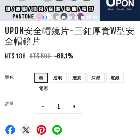
UPON安全帽鏡片-三釦厚實W型安
全帽鏡片
NT$ 188
NT$ 590
-68.1%
顏色
粉
透明
淺茶
深墨
電銀
電彩
數量
-
+