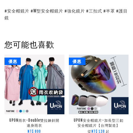
#安全帽鏡片 #W型安全帽鏡片 #強化鏡片 #三扣式 #半罩 #護目
鏡
您可能也喜歡
優惠
優惠
UPON雨衣-Double雙拉鍊斜開
UPON安全帽鏡片-加長型三釦
連身雨衣
安全帽鏡片【台灣製造】
從
起
NT$ 800
NT$ 138