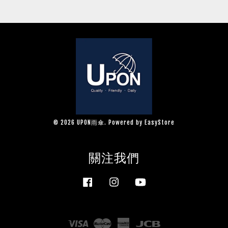
© 2026 UPON雨傘. Powered by
EasyStore
關注我們
Facebook
Instagram
YouTube
Visa
Master
American
JCB