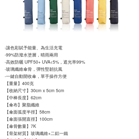
‧讓色彩賦予能量、為生活充電
‧99%防潑水塗層，晴雨兩用
‧高效防曬 UPF50+ UVA<5%，遮光率99%
‧玻璃纖維傘骨，彈性堅韌抗風
‧一鍵自動開收傘，單手操作方便
【重量】400克
【收納尺寸】30cm x 5cm 5cm
【中棒長度】62cm
【傘布】聚脂纖維
【傘面弧度半徑】58cm
【傘面張開直徑】100cm
【傘骨數量】7K
【骨架材質】玻璃纖維+二鋁一鐵