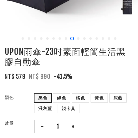
UPON雨傘-23吋素面輕簡生活黑
膠自動傘
NT$ 579
NT$ 990
-41.5%
顏色
黑色
綠色
橘色
黃色
深藍
淺灰藍
淺卡其
數量
-
+