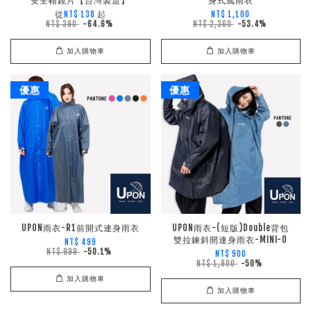
安全帽鏡片【台灣製造】
身式風雨衣
從
起
NT$ 138
NT$ 1,100
NT$ 390
-64.6%
NT$ 2,360
-53.4%
加入購物車
加入購物車
優惠
優惠
UPON雨衣-R1前開式連身雨衣
UPON雨衣-(短版)Double背包
雙拉鍊斜開連身雨衣-MINI-O
NT$ 499
NT$ 999
-50.1%
NT$ 900
NT$ 1,800
-50%
加入購物車
加入購物車