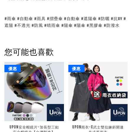
#雨傘 #自動傘 #雨具 #摺疊傘 #自動傘 #遮陽傘 #防曬 #抗uv #
遮陽 #不透光 #防風 #晴雨傘 #陽傘 #陽傘 #黑膠傘 #防潑水
您可能也喜歡
優惠
優惠
UPON安全帽鏡片-加長型三釦
UPON雨衣-X武士雙拉鍊斜開連