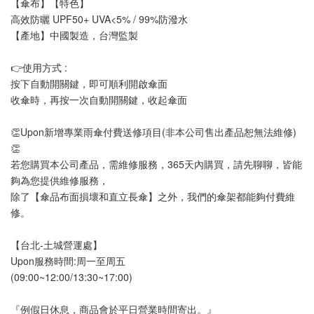
【傘布】【特色】
高效防曬 UPF50+ UVA<5% / 99%防潑水
【產地】中國製造，台灣監製
👉使用方式 :
按下自動開關鍵，即可順利開啟傘面
收傘時，再按一次自動開關鍵，收起傘面
👏Upon新增專業雨傘付費送修項目(非本公司售出產品恕無法維修)
👏
若您購買本公司產品，需維修服務，365天內購買，請先聊聊，皆能
夠為您提供維修服務，
除了【傘品布面損壞和直立長傘】之外，我們的傘架都能夠付費維
修。
【台北-土城營運處】
Upon服務時間:周一至周五
(09:00~12:00/13:30~17:00)
『例假日休息，商品會於平日營業時間寄出。』