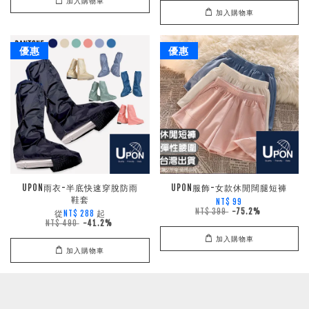
加入購物車
加入購物車
優惠
優惠
UPON雨衣-半底快速穿脫防雨
UPON服飾-女款休閒闊腿短褲
鞋套
NT$ 99
NT$ 399
-75.2%
從
起
NT$ 288
NT$ 490
-41.2%
加入購物車
加入購物車