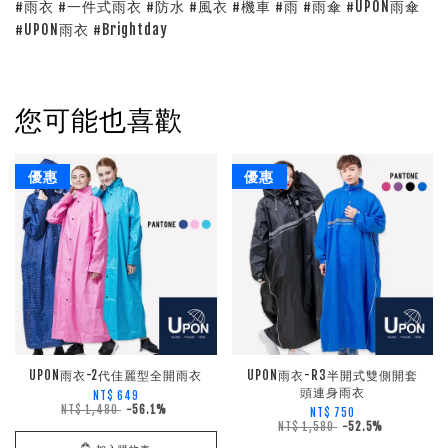
#雨衣 #一件式雨衣 #防水 #風衣 #機車 #雨 #雨傘 #UPON雨傘
#UPON雨衣 #Brightday
您可能也喜歡
優惠
優惠
UPON雨衣-2代佳麗型全開雨衣
UPON雨衣-R3半開式雙側開套
頭連身雨衣
NT$ 649
NT$ 1,480
-56.1%
NT$ 750
NT$ 1,580
-52.5%