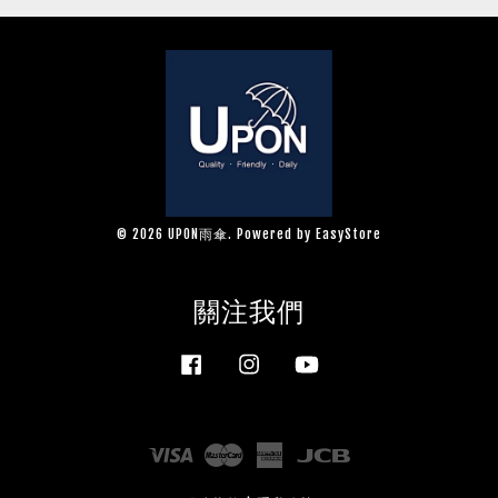
© 2026 UPON雨傘. Powered by
EasyStore
關注我們
Facebook
Instagram
YouTube
Visa
Master
American
JCB
Express