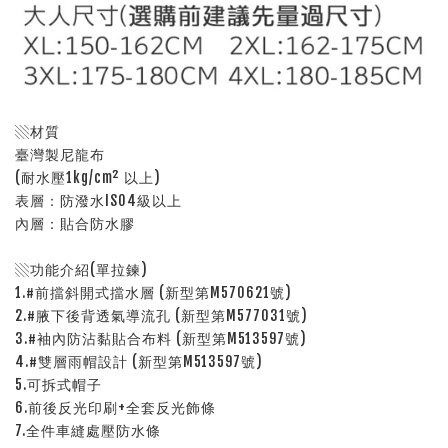
▧材質
臺灣製尼龍布
(耐水壓1kg/cm² 以上)
表層：防潑水ISO4級以上
內層：貼合防水膠
▧功能介紹(單拉鍊)
1.#前擋斜開式擋水層 (新型第M570621號)
2.#腋下後背透氣導流孔 (新型第M577031號)
3.#袖內防沾黏貼合布料 (新型第M513597號)
4.#雙層雨帽設計 (新型第M513597號)
5.可拆式帽子
6.前後反光印刷+全套反光飾條
7.全件車縫處壓防水條