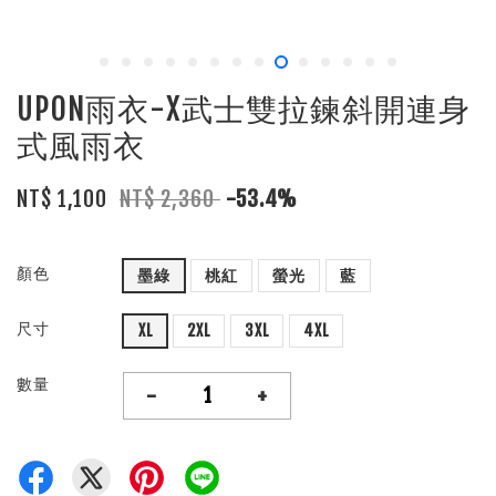
UPON雨衣-X武士雙拉鍊斜開連身
式風雨衣
NT$ 1,100
NT$ 2,360
-53.4%
顏色
墨綠
桃紅
螢光
藍
尺寸
XL
2XL
3XL
4XL
數量
-
+