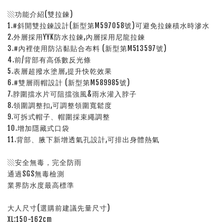
▧功能介紹(雙拉鍊)
1.#斜開雙拉鍊設計(新型第M597058號)可避免拉鍊積水時滲水
2.外層採用YYK防水拉鍊,內層採用尼龍拉鍊
3.#內裡使用防沾黏貼合布料 (新型第M513597號)
4.前/背部有高係數反光條
5.表層超撥水塗層,提升快乾效果
6.#雙層雨帽設計 (新型第M589985號)
7.脖圍擋水片可阻擋強風&雨水灌入脖子
8.領圍調整扣,可調整領圍寬鬆度
9.可拆式帽子、帽圍採束繩調整
10.增加隱藏式口袋
11.背部、腋下新增透氣孔設計,可排出身體熱氣
▧安全無毒，完全防雨
通過SGS無毒檢測
業界防水度最高標準
大人尺寸(選購前建議先量尺寸)
XL:150-162cm