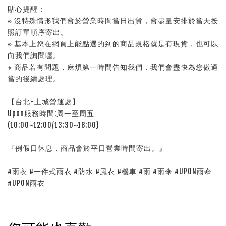
貼心提醒：
※ 沒特殊情形我們會於營業時間當日出貨，會盡量安排於當天按
照訂單順序寄出。
※ 基本上您在網頁上能點選的到的商品規格就是有現貨，也可以
向我們詢問喔。
※ 商品若有問題，麻煩第一時間告知我們，我們會盡快為您做適
當的後續處理。
【台北-土城營運處】
Upon服務時間:周一至周五
(10:00~12:00/13:30~18:00)
『例假日休息，商品會於平日營業時間寄出。』
#雨衣 #一件式雨衣 #防水 #風衣 #機車 #雨 #雨傘 #UPON雨傘
#UPON雨衣