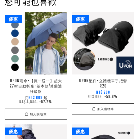
您可能也喜歡
優惠
優惠
UPON雨傘-【買一送一】超大
UPON配件-立體機車手把套
27吋自動折傘-基本款/莫蘭迪
R20
升級款
NT$ 288
NT$ 699
-58.8%
從
起
NT$ 668
NT$ 1,580
-57.7%
加入購物車
加入購物車
優惠
優惠