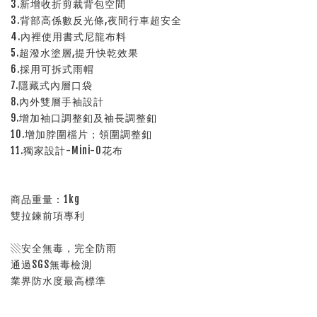
3.新增收折剪裁背包空間
3.背部高係數反光條,夜間行車超安全
4.內裡使用書式尼龍布料
5.超潑水塗層,提升快乾效果
6.採用可拆式雨帽
7.隱藏式內層口袋
8.內外雙層手袖設計
9.增加袖口調整釦及袖長調整釦
10.增加脖圍檔片；領圍調整釦
11.獨家設計-Mini-O花布
商品重量：1kg
雙拉鍊前項專利
▧安全無毒，完全防雨
通過SGS無毒檢測
業界防水度最高標準