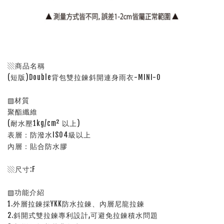
▧商品名稱
(短版)Double背包雙拉鍊斜開連身雨衣-MINI-O
▧材質
聚酯纖維
(耐水壓1kg/cm² 以上)
表層：防潑水ISO4級以上
內層：貼合防水膠
▧尺寸:F
▧功能介紹
1.外層拉鍊採YKK防水拉鍊、內層尼龍拉鍊
2.斜開式雙拉鍊專利設計,可避免拉鍊積水問題