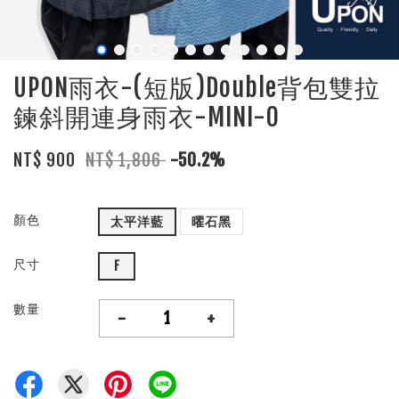
UPON雨衣-(短版)Double背包雙拉
鍊斜開連身雨衣-MINI-O
NT$ 900
NT$ 1,806
-50.2%
顏色
太平洋藍
曜石黑
尺寸
F
數量
-
+