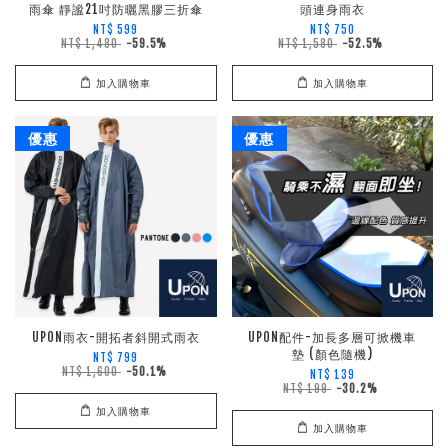
雨傘 靜謐21吋防曬黑膠三折傘
頭連身雨衣
NT$ 599
NT$ 750
NT$ 1,480
-59.5%
NT$ 1,580
-52.5%
加入購物車
加入購物車
優惠
優惠
UPON雨衣-開拓者斜開式雨衣
UPON配件-加長多層可掀機車
墊 (顏色隨機)
NT$ 799
NT$ 1,600
-50.1%
NT$ 139
NT$ 199
-30.2%
加入購物車
加入購物車