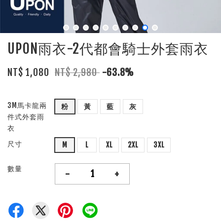
UPON雨衣-2代都會騎士外套雨衣
NT$ 1,080
NT$ 2,980
-63.8%
3M馬卡龍兩
粉
黃
藍
灰
件式外套雨
衣
尺寸
M
L
XL
2XL
3XL
數量
-
+