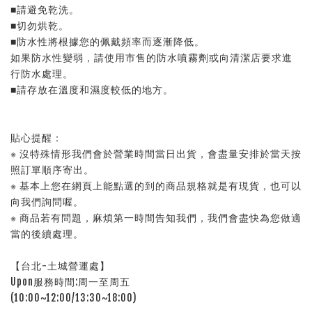
■請避免乾洗。
■切勿烘乾。
■防水性將根據您的佩戴頻率而逐漸降低。
如果防水性變弱，請使用市售的防水噴霧劑或向清潔店要求進
行防水處理。
■請存放在溫度和濕度較低的地方。
貼心提醒：
※ 沒特殊情形我們會於營業時間當日出貨，會盡量安排於當天按
照訂單順序寄出。
※ 基本上您在網頁上能點選的到的商品規格就是有現貨，也可以
向我們詢問喔。
※ 商品若有問題，麻煩第一時間告知我們，我們會盡快為您做適
當的後續處理。
【台北-土城營運處】
Upon服務時間:周一至周五
(10:00~12:00/13:30~18:00)