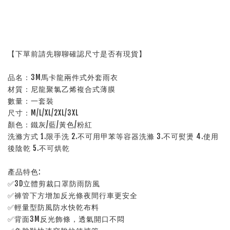
【下單前請先聊聊確認尺寸是否有現貨】
品名：3M馬卡龍兩件式外套雨衣
材質：尼龍聚氯乙烯複合式薄膜
數量：一套裝
尺寸：M/L/XL/2XL/3XL
顏色：鐵灰/藍/黃色/粉紅
洗滌方式 1.限手洗 2.不可用甲苯等容器洗滌 3.不可熨燙 4.使用
後陰乾 5.不可烘乾
產品特色:
✅3D立體剪裁口罩防雨防風
✅褲管下方增加反光條夜間行車更安全
✅輕量型防風防水快乾布料
✅背面3M反光飾條，透氣開口不悶