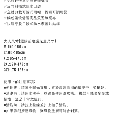
✅免脫鞋快速穿脫拉鍊褲管
✅反向斜插式阻水口袋
✅立體剪裁可拆式雨帽，帽繩可調鬆緊
✅觸感柔軟舒適高品質透氣網布
✅快速穿脫二段式防水覆蓋片結構
大人尺寸(選購前建議先量尺寸)
M:150-160cm
L:160-165cm
XL:165-170cm
2XL:170-175cm
3XL:175-185cm
使用上的注意事項:
■使用後，請避免陽光直射，置於高溫高濕的環境中，並風乾。
■清潔時，請用水洗手，並避免使用洗衣機。 機器可能會翻倒或
損壞，這是非常危險的。
■清洗時，請拉上拉鍊並扣上扣子清洗。
■如果強烈擠壓織物，則織物塗層可能會剝落。