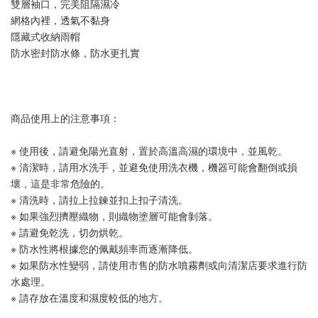
雙層袖口，完美阻隔濕冷
網格內裡，透氣不黏身
隱藏式收納雨帽
防水密封防水條，防水更扎實
商品使用上的注意事項：
※ 使用後，請避免陽光直射，置於高溫高濕的環境中，並風乾。
※ 清潔時，請用水洗手，並避免使用洗衣機，機器可能會翻倒或損
壞，這是非常危險的。
※ 清洗時，請拉上拉鍊並扣上扣子清洗。
※ 如果強烈擠壓織物，則織物塗層可能會剝落。
※ 請避免乾洗，切勿烘乾。
※ 防水性將根據您的佩戴頻率而逐漸降低。
※ 如果防水性變弱，請使用市售的防水噴霧劑或向清潔店要求進行防
水處理。
※ 請存放在溫度和濕度較低的地方。