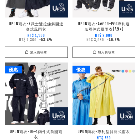
UPON雨衣-X武士雙拉鍊斜開連
UPON雨衣-Aero9-Pro專利透
身式風雨衣
氣兩件式風雨衣(A9+)
NT$ 1,100
NT$ 2,000
NT$ 2,360
-53.4%
NT$ 3,980
-49.7%
加入購物車
加入購物車
優惠
優惠
UPON雨衣-DE-1兩件式前開雨
UPON雨衣-專利型斜開式雨衣
衣
NT$ 750