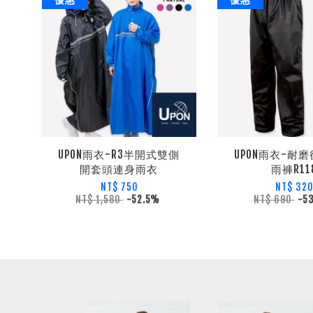
UPON雨衣-R3半開式雙側
UPON雨衣-耐
開套頭連身雨衣
雨褲R11
NT$ 750
NT$ 32
NT$ 1,580
-52.5%
NT$ 690
-5