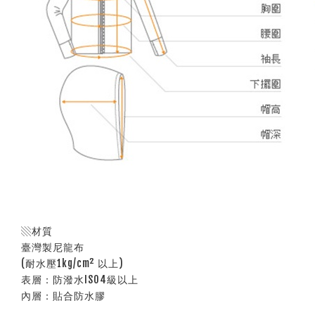
▧材質
臺灣製尼龍布
(耐水壓1kg/cm² 以上)
表層：防潑水ISO4級以上
內層：貼合防水膠