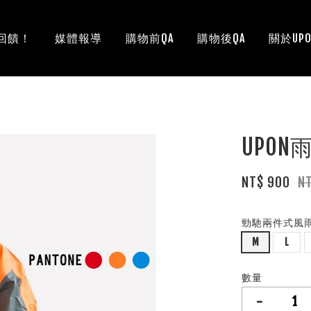
回饋！
媒體報導
購物前QA
購物後QA
關於UPO
UPO
NT$ 900
N
勁馳兩件式風雨
M
L
數量
-