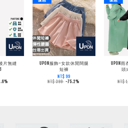
磨後片無縫
UPON服飾-女款休閒闊腿
UPON
8
短褲
頭
0
NT$ 99
3.6%
NT$ 399
-75.2%
NT$ 