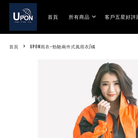
首頁
所有商品
客戶五星好評
›
首頁
UPON雨衣-勁馳兩件式風雨衣/橘