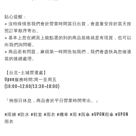
貼心提醒：
※ 沒特殊情形我們會於營業時間當日出貨，會盡量安排於當天按
照訂單順序寄出。
※ 基本上您在網頁上能點選的到的商品規格就是有現貨，也可以
向我們詢問喔。
※ 商品若有問題，麻煩第一時間告知我們，我們會盡快為您做適
當的後續處理。
【台北-土城營運處】
Upon服務時間:周一至周五
(10:00~12:00/13:30~18:00)
『例假日休息，商品會於平日營業時間寄出。』
#雨褲 #防水 #鞋套 #雨衣 #機車 #雨 #雨傘 #UPON雨傘 #UPON
雨衣