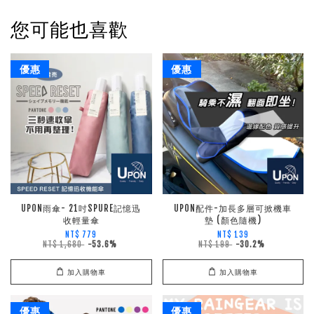
您可能也喜歡
優惠
優惠
UPON雨傘- 21吋SPURE記憶迅
UPON配件-加長多層可掀機車
收輕量傘
墊 (顏色隨機)
NT$ 779
NT$ 139
NT$ 1,680
-53.6%
NT$ 199
-30.2%
加入購物車
加入購物車
優惠
優惠