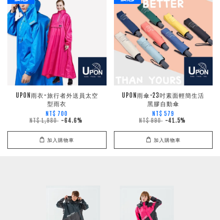
UPON雨衣-旅行者外送員太空
UPON雨傘-23吋素面輕簡生活
型雨衣
黑膠自動傘
NT$ 700
NT$ 579
NT$ 1,980
-64.6%
NT$ 990
-41.5%
加入購物車
加入購物車