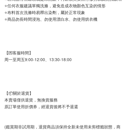
⭐任何衣服建議單獨洗滌，避免造成衣物顏色互染的情形
⭐布料首次洗滌時易釋出染劑，屬於正常現象
⭐商品勿長時間浸泡、勿使用漂白水、勿使用烘衣機
【💌客服時間】
周一至周五9:00-12:00、13:30-18:00
【📦關於退貨】
本賣場僅供退貨，無換貨服務
原訂單使用折價券，經退貨後將不予退還
(鑑賞期非試用期，退貨商品須保持全新未使用未剪標籤狀態，商