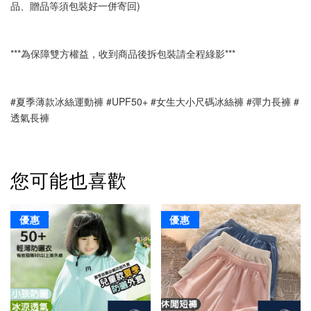
品、贈品等須包裝好一併寄回)
***為保障雙方權益，收到商品後拆包裝請全程綠影***
#夏季薄款冰絲運動褲 #UPF50+ #女生大小尺碼冰絲褲 #彈力長褲 #
透氣長褲 
您可能也喜歡
優惠
優惠