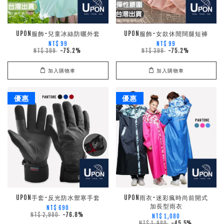
UPON服飾-兒童冰絲防曬外套
UPON服飾-女款休閒闊腿短褲
NT$ 99
NT$ 99
NT$ 399
-75.2%
NT$ 399
-75.2%
加入購物車
加入購物車
優惠
優惠
UPON手套-反光防水禦寒手套
UPON雨衣-迷彩瘋時尚前開式
加長型雨衣
NT$ 690
NT$ 2,980
-76.8%
NT$ 1,080
NT$ 1,980
-45.5%