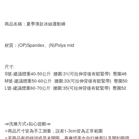
商品名稱：夏季薄款冰絲運動褲
材質：(OP)Spandex、(N)Polya mid
尺寸:
S號-建議體重40-50公斤  腰圍:31(可拉伸背後有鬆緊帶)  臀圍48  
M號-建議體重50-60公斤  腰圍:33(可拉伸背後有鬆緊帶)  臀圍50  
L號-建議體重60-70公斤  腰圍:35(可拉伸背後有鬆緊帶)  臀圍52
📣洗滌方式+貼心提醒📣
⭐商品尺寸皆為手工測量，誤差1-3cm皆為正常範圍
⭐若商品有些線頭或是未開眼，再麻煩美女自行修剪以及開扣眼唷