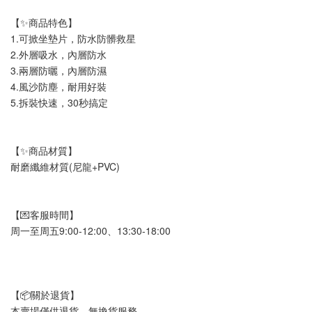
【✨商品特色】 
1.可掀坐墊片，防水防髒救星
2.外層吸水，內層防水
3.兩層防曬，內層防濕
4.風沙防塵，耐用好裝
5.拆裝快速，30秒搞定
【✨商品材質】
耐磨纖維材質(尼龍+PVC)
【💌客服時間】
周一至周五9:00-12:00、13:30-18:00
【📦關於退貨】
本賣場僅供退貨，無換貨服務