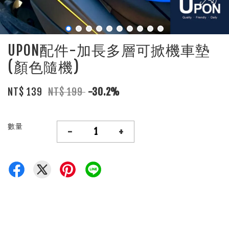
UPON配件-加長多層可掀機車墊
(顏色隨機)
NT$ 139
NT$ 199
-30.2%
數量
-
+