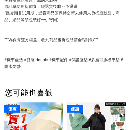
原訂單使用折價券，經退貨後將不予退還
(鑑賞期非試用期，退貨商品須保持全新未使用未剪標籤狀態，商
品、贈品等須包裝好一併寄回)
***為保障雙方權益，收到商品後拆包裝請全程綠影***
#機車坐墊 #雙層 double #機車配件 #保護座墊 #多層可掀機車墊 #
防水防髒
您可能也喜歡
優惠
優惠