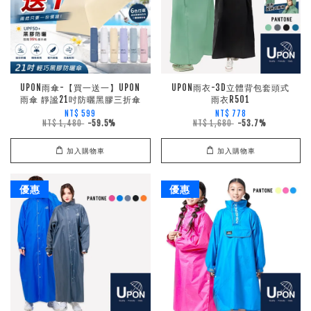
UPON雨傘-【買一送一】UPON
UPON雨衣-3D立體背包套頭式
雨傘 靜謐21吋防曬黑膠三折傘
雨衣R501
NT$ 599
NT$ 778
NT$ 1,480
-59.5%
NT$ 1,680
-53.7%
加入購物車
加入購物車
優惠
優惠