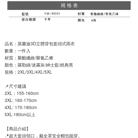
品名：莫蘭迪3D立體背包套頭式雨衣
數量：一件入
材質：聚酯纖維/聚氯乙烯
顏色：羅勒綠/迷霧灰/紳士藍/經典黑
規格：2XL/3XL/4XL/5XL
📌尺寸建議
2XL：155-160cm
3XL: 160-170cm
4XL: 170-180cm
5XL:180cm以上
【商品介紹】
📍超大套頭領口，戴全罩安全帽也能穿。