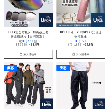
UPON安全帽鏡片-加長型三釦
UPON雨傘- 21吋SPURE記憶迅
安全帽鏡片【台灣製造】
收輕量傘
從
起
NT$ 138
NT$ 779
NT$ 390
-64.6%
NT$ 1,680
-53.6%
加入購物車
加入購物車
優惠
優惠