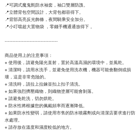
📍可調式魔鬼氈防水袖套，袖口雙層防謢。
📍立體背包空間設計，大背包都容得下。
📍背部高亮反光飾條，夜間騎乘安全加分。
📍小叮噹超大置物袋 ，零錢手機通通放得下 。
----------------------------------
商品使用上的注意事項：
※ 使用後，請避免陽光直射，置於高溫高濕的環境中，並風乾。
※ 清潔時，請用水洗手，並避免使用洗衣機，機器可能會翻倒或損
壞，這是非常危險的。
※ 清洗時，請拉上拉鍊並扣上扣子清洗。
※ 如果強烈擠壓織物，則織物塗層可能會剝落。
※ 請避免乾洗，切勿烘乾。
※ 防水性將根據您的佩戴頻率而逐漸降低。
※ 如果防水性變弱，請使用市售的防水噴霧劑或向清潔店要求進行防
水處理。
※ 請存放在溫度和濕度較低的地方。