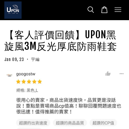
【客人評價回饋】UPON黑
旋風3M反光厚底防雨鞋套
•
宇編
Jan 09, 23