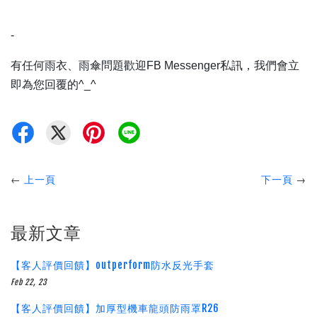
-
有任何雨衣、雨傘問題歡迎FB Messenger私訊，我們會立
即為您回覆的^_^
←
上一頁
下一頁
→
最新文章
【客人評價回饋】outperform防水反光手套
Feb 22, 23
【客人評價回饋】加厚型機車龍頭防雨罩R26