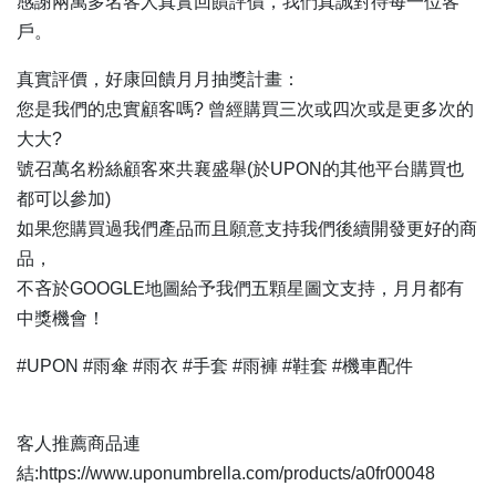
感謝兩萬多名客人真實回饋評價，我們真誠對待每一位客
戶。
真實評價，好康回饋月月抽獎計畫：
您是我們的忠實顧客嗎? 曾經購買三次或四次或是更多次的
大大?
號召萬名粉絲顧客來共襄盛舉(於UPON的其他平台購買也
都可以參加)
如果您購買過我們產品而且願意支持我們後續開發更好的商
品，
不吝於GOOGLE地圖給予我們五顆星圖文支持，月月都有
中獎機會！
#UPON #雨傘 #雨衣 #手套 #雨褲 #鞋套 #機車配件
客人推薦商品連
結:https://www.uponumbrella.com/products/a0fr00048