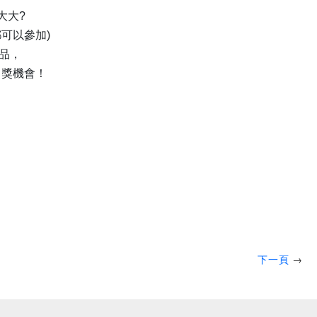
大大?
可以參加)
品，
中獎機會！
下一頁
→