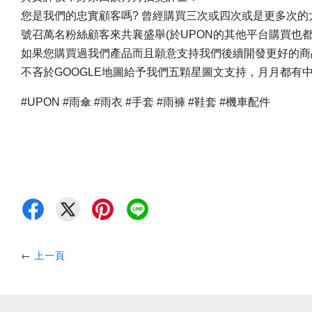
您是我們的忠實顧客嗎? 曾經購買三次或四次或是更多次的
號召萬名粉絲顧客來共襄盛舉(於UPON的其他平台購買也都
如果您購買過我們產品而且願意支持我們後續開發更好的商
不吝於GOOGLE地圖給予我們五顆星圖文支持，月月都有
#UPON #雨傘 #雨衣 #手套 #雨褲 #鞋套 #機車配件
←
上一頁