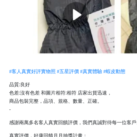
#客人真實好評實物照
#五星評價
#真實體驗
#蝦皮動態
品質:良好
色差:沒有色差 和圖片相符:相符 店家出貨迅速，
商品包裝完整，品項、規格、數量、正確。
-
感謝兩萬多名客人真實回饋評價，我們真誠對待每一位客戶
真實評價，好康回饋月月抽獎計畫：