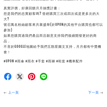
真實評價，好康回饋月月抽獎計畫：
您是我們的忠實顧客嗎? 曾經購買三次或四次或是更多次的大
大?
號召萬名粉絲顧客來共襄盛舉(於UPON的其他平台購買也都可以
參加)
如果您購買過我們產品而且願意支持我們後續開發更好的商
品，
不吝於GOOGLE地圖給予我們五顆星圖文支持，月月都有中獎機
會！
#UPON #雨傘 #雨衣 #手套 #雨褲 #鞋套 #機車配件
←
上一頁
下一頁
→