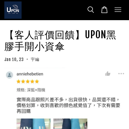
【客人評價回饋】UPON黑
膠手開小資傘
•
宇編
Jan 10, 23