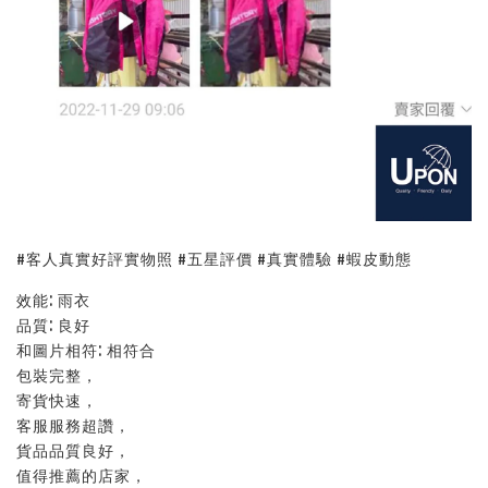
#客人真實好評實物照 #五星評價 #真實體驗 #蝦皮動態
效能: 雨衣
品質: 良好
和圖片相符: 相符合
包裝完整，
寄貨快速，
客服服務超讚，
貨品品質良好，
值得推薦的店家，