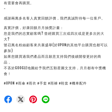
有需要會再購買。
-
感謝兩萬多名客人真實回饋評價，我們真誠對待每一位客戶。
真實評價，好康回饋月月抽獎計畫：
您是我們的忠實顧客嗎? 曾經購買三次或四次或是更多次的大
大?
號召萬名粉絲顧客來共襄盛舉(於UPON的其他平台購買也都可以
參加)
如果您購買過我們產品而且願意支持我們後續開發更好的商
品，
不吝於GOOGLE地圖給予我們五顆星圖文支持，月月都有中獎機
會！
#UPON #雨傘 #雨衣 #手套 #雨褲 #鞋套 #機車配件