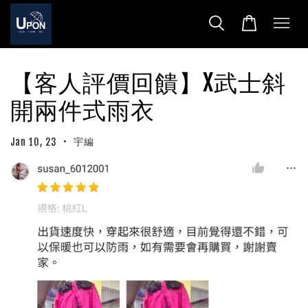
【客人評價回饋】X武士斜
開兩件式雨衣
•
宇編
Jan 10, 23